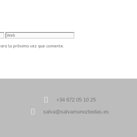
para la próxima vez que comente.
+34 672 05 10 25
salva@salvamunozbodas.es